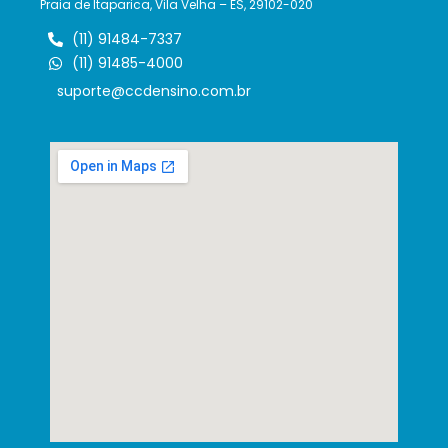
Praia de Itaparica, Vila Velha – ES, 29102-020
(11) 91484-7337
(11) 91485-4000
suporte@ccdensino.com.br