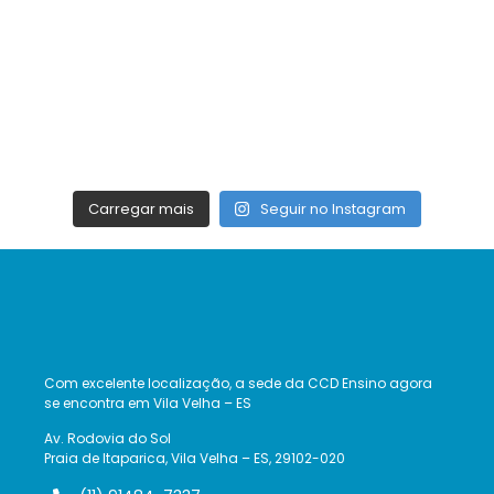
Carregar mais
Seguir no Instagram
Com excelente localização, a sede da CCD Ensino agora
se encontra em Vila Velha – ES
Av. Rodovia do Sol
Praia de Itaparica, Vila Velha – ES, 29102-020