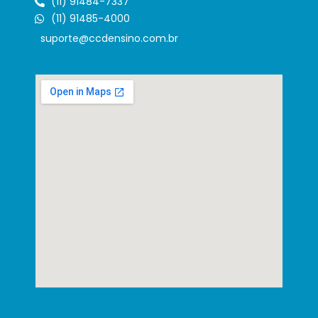
(11) 91484-7337
(11) 91485-4000
suporte@ccdensino.com.br