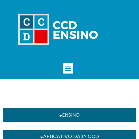
ENSINO
APLICATIVO DAILY CCD