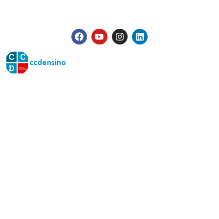
ccdensino